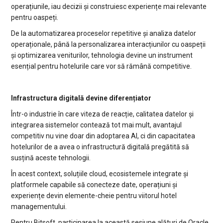
operațiunile, iau decizii și construiesc experiențe mai relevante
pentru oaspeți.
De la automatizarea proceselor repetitive și analiza datelor
operaționale, până la personalizarea interacțiunilor cu oaspeții
și optimizarea veniturilor, tehnologia devine un instrument
esențial pentru hotelurile care vor să rămână competitive.
Infrastructura digitală devine diferențiator
Într-o industrie în care viteza de reacție, calitatea datelor și
integrarea sistemelor contează tot mai mult, avantajul
competitiv nu vine doar din adoptarea AI, ci din capacitatea
hotelurilor de a avea o infrastructură digitală pregătită să
susțină aceste tehnologii.
În acest context, soluțiile cloud, ecosistemele integrate și
platformele capabile să conecteze date, operațiuni și
experiențe devin elemente-cheie pentru viitorul hotel
managementului.
Pentru Bitsoft, participarea la această sesiune alături de Oracle