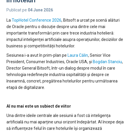
în hoteluri
Publicat pe
04 June 2026
La
TopHotel Conference 2026
, Bitsoft a urcat pe scenă alături
de Oracle pentru o discuție despre una dintre cele mai
importante transformări prin care trece industria hotelieră:
impactul inteligenței artificiale asupra operațiunilor, deciziilor de
business și competitivității hotelurilor.
Sesiunea i-a avut în prim-plan pe
Laura Călin
, Senior Vice
President, Consumer Industries, Oracle USA, și
Bogdan Stanciu
,
Director General Bitsoft, într-un dialog despre modul în care
tehnologia redefinește industria ospitalității și despre ce
înseamnă, concret, pregătirea hotelurilor pentru următoarea
etapă de digitalizare.
AI nu mai este un subiect de viitor
Una dintre ideile centrale ale sesiunii a fost că inteligența
artificială nu mai aparține unui orizont îndepărtat. AI începe deja
să influențeze felul în care hotelurile își organizează