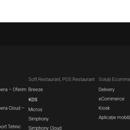
Soft Restaurant, POS Restaurant
Soluții Ecomm
pera – Oferim
Breeze
Delivery
eCommerce
KDS
pera Cloud –
Kiosk
Micros
Aplicație mobil
Simphony
ort Tehnic
Simphony Cloud