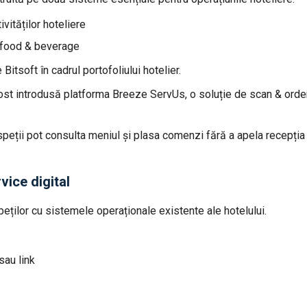
vităților hoteliere
e food & beverage
itsoft în cadrul portofoliului hotelier.
 fost introdusă platforma Breeze ServUs, o soluție de scan & orde
peții pot consulta meniul și plasa comenzi fără a apela recepția s
ice digital
ilor cu sistemele operaționale existente ale hotelului.
sau link