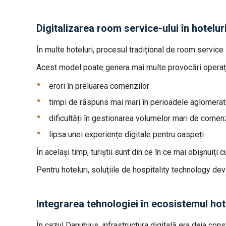
Digitalizarea room service-ului în hotelu
În multe hoteluri, procesul tradițional de room servic
Acest model poate genera mai multe provocări operaț
erori în preluarea comenzilor
timpi de răspuns mai mari în perioadele aglomera
dificultăți în gestionarea volumelor mari de comen
lipsa unei experiențe digitale pentru oaspeți
În același timp, turiștii sunt din ce în ce mai obișnuiți 
Pentru hoteluri, soluțiile de hospitality technology dev
Integrarea tehnologiei în ecosistemul hot
În cazul Danubius, infrastructura digitală era deja con