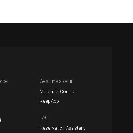
erce
Gestiune stocuri
Materials Control
KeepApp
TAC
ă
Reservation Assistant