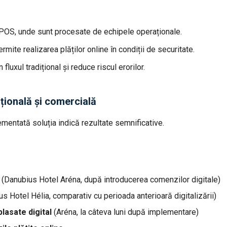
POS, unde sunt procesate de echipele operaționale.
mite realizarea plăților online în condiții de securitate.
uxul tradițional și reduce riscul erorilor.
țională și comercială
ementată soluția indică rezultate semnificative.
e
(Danubius Hotel Aréna, după introducerea comenzilor digitale)
s Hotel Hélia, comparativ cu perioada anterioară digitalizării)
lasate digital
(Aréna, la câteva luni după implementare)