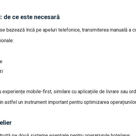
ri: de ce este necesară
e se bazează încă pe apeluri telefonice, transmiterea manuală a 
ionale:
te
zi
cu experiențe mobile-first, similare cu aplicațiile de livrare sau ord
in astfel un instrument important pentru optimizarea operațiunilor
elier
struită pe două sisteme esențiale pentru operațiunile hoteliere: