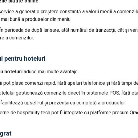
le plătite online
rvice a generat o creștere constantă a valorii medii a comenzilor.
a mai bună a produselor din meniu.
În perioada de după lansare, atât numărul de tranzacții, cât și ven
re a comenzilor.
ui pentru hoteluri
ru hoteluri
aduce mai multe avantaje:
i pot plasa comenzi rapid, fără apeluri telefonice și fără timpi d
otelului gestionează comenzile direct în sistemele POS, fără et
 facilitează upsell-ul și prezentarea completă a produselor.
erne de hospitality tech pot fi integrate cu platforme precum O
egrat