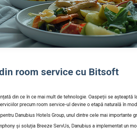
din room service cu Bitsoft
ențată din ce în ce mai mult de tehnologie. Oaspeții se așteaptă l
 serviciilor precum room service-ul devine o etapă naturală în mod
 pentru Danubius Hotels Group, unul dintre cele mai importante gru
mphony și soluția Breeze ServUs, Danubius a implementat un mod