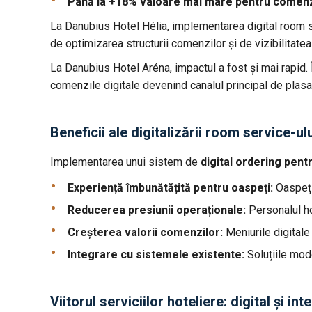
Până la +18% valoare mai mare pentru comenzi
La Danubius Hotel Hélia, implementarea digital room se
de optimizarea structurii comenzilor și de vizibilitate
La Danubius Hotel Aréna, impactul a fost și mai rapid. 
comenzile digitale devenind canalul principal de plasa
Beneficii ale digitalizării room service-ul
Implementarea unui sistem de
digital ordering pent
Experiență îmbunătățită pentru oaspeți:
Oaspeți
Reducerea presiunii operaționale:
Personalul h
Creșterea valorii comenzilor:
Meniurile digitale
Integrare cu sistemele existente:
Soluțiile mod
Viitorul serviciilor hoteliere: digital și int